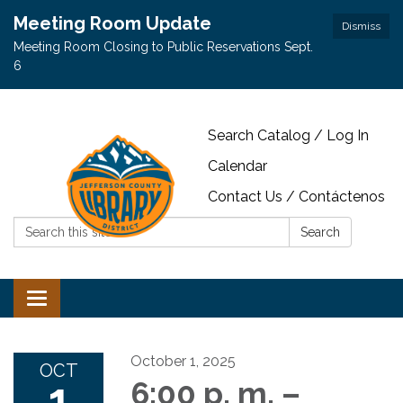
Meeting Room Update
Dismiss
Meeting Room Closing to Public Reservations Sept.
6
Search Catalog / Log In
Calendar
Contact Us / Contáctenos
Search:
Search
Toggle navigation
October 1, 2025
OCT
1
6:00 p. m. –