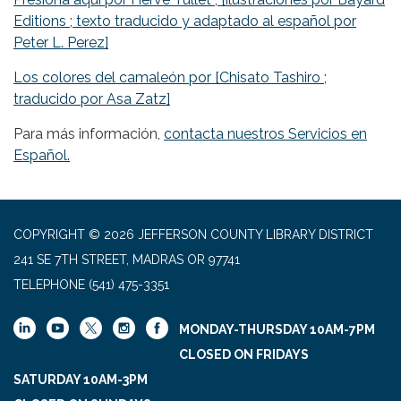
Editions ; texto traducido y adaptado al español por
Peter L. Perez]
Los colores del camaleón por [Chisato Tashiro ;
traducido por Asa Zatz]
Para más información,
contacta nuestros Servicios en
Español.
COPYRIGHT © 2026 JEFFERSON COUNTY LIBRARY DISTRICT
241 SE 7TH STREET, MADRAS OR 97741
TELEPHONE
(541) 475-3351
MONDAY-THURSDAY 10AM-7PM
CLOSED ON FRIDAYS
SATURDAY 10AM-3PM