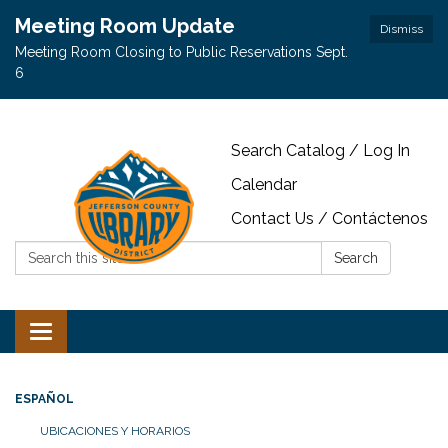
Meeting Room Update
Dismiss
Meeting Room Closing to Public Reservations Sept.
6
Search Catalog / Log In
Calendar
Contact Us / Contáctenos
Search:
Search
Toggle navigation
ESPAÑOL
UBICACIONES Y HORARIOS