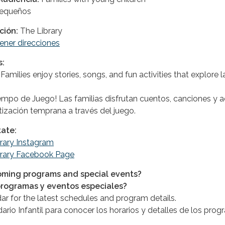
pequeños
ción:
The Library
ener direcciones
s:
 Families enjoy stories, songs, and fun activities that explore 
o de Juego! Las familias disfrutan cuentos, canciones y act
etización temprana a través del juego.
tate:
brary Instagram
brary Facebook Page
oming programs and special events?
programas y eventos especiales?
dar for the latest schedules and program details.
dario Infantil para conocer los horarios y detalles de los prog