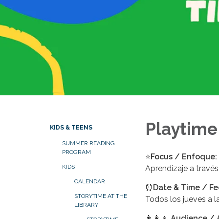
Playtime
KIDS & TEENS
SUMMER READING
PROGRAM
⭐
Focus / Enfoque:
KIDS
Aprendizaje a través
CALENDAR
⏰
Date & Time / Fe
STORYTIME AT THE
Todos los jueves a l
LIBRARY
👨‍👩‍👧
Audience / 