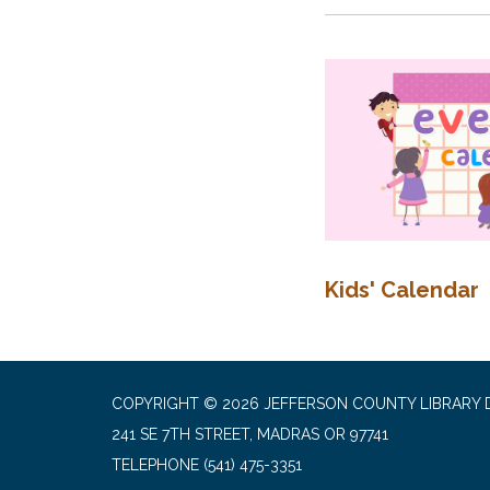
Kids' Calendar
COPYRIGHT © 2026 JEFFERSON COUNTY LIBRARY D
241 SE 7TH STREET, MADRAS OR 97741
TELEPHONE
(541) 475-3351