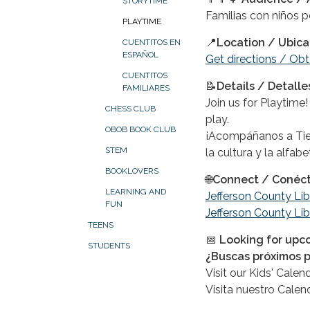
STORYTIME
Familias con niños 
PLAYTIME
📍
Location / Ubica
CUENTITOS EN
ESPAÑOL
Get directions / Obt
CUENTITOS
📝
Details / Detalle
FAMILIARES
Join us for Playtime!
CHESS CLUB
play.
OBOB BOOK CLUB
¡Acompáñanos a Tiemp
STEM
la cultura y la alfab
BOOKLOVERS
🌐
Connect / Conéc
LEARNING AND
Jefferson County Li
FUN
Jefferson County Li
TEENS
📅
Looking for upc
STUDENTS
¿Buscas próximos 
Visit our Kids' Calen
Visita nuestro Calen