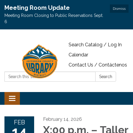
Meeting Room Update
Dismiss
Meeting Room Closing to Public Reservations Sept.
6
Search Catalog / Log In
Calendar
Contact Us / Contáctenos
Search:
Search
Toggle navigation
February 14, 2026
FEB
14
X:00 p.m. – Taller