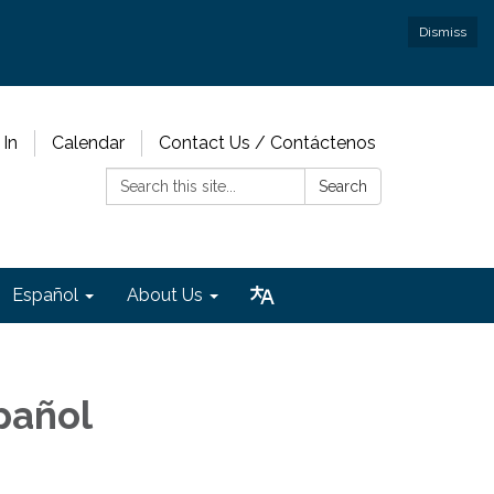
Dismiss
 In
Calendar
Contact Us / Contáctenos
Search:
Search
Español
About Us
spañol