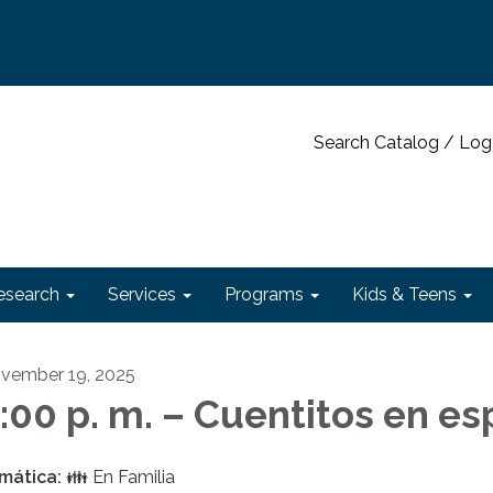
Search Catalog / Log
esearch
Services
Programs
Kids & Teens
vember 19, 2025
:00 p. m. – Cuentitos en e
mática:
👪 En Familia