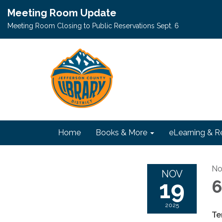
Meeting Room Update
Meeting Room Closing to Public Reservations Sept. 6
Home
Books & More
eLearning & R
No
NOV
19
6
2025
Te