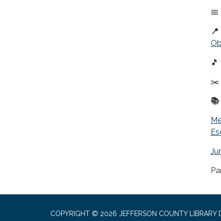
📅
📍
Ob
🎵
✂️
📚
Me
Es
Ju
Pa
COPYRIGHT © 2026 JEFFERSON COUNTY LIBRARY D