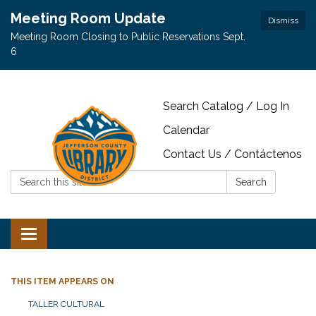
Meeting Room Update
Dismiss
Meeting Room Closing to Public Reservations Sept.
6
Search Catalog / Log In
Calendar
Contact Us / Contáctenos
Search:
Search
Toggle navigation
THIS ITEM APPEARS ON
TALLER CULTURAL