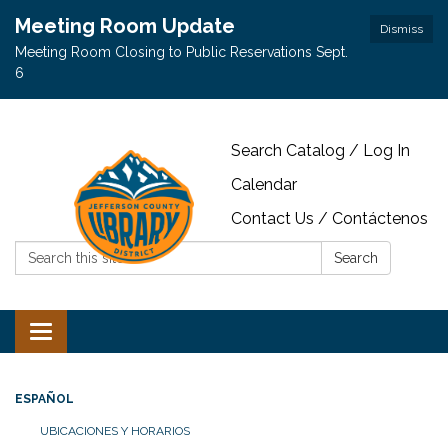
Meeting Room Update
Dismiss
Meeting Room Closing to Public Reservations Sept.
6
Search Catalog / Log In
Calendar
Contact Us / Contáctenos
Search:
Search
Toggle navigation
ESPAÑOL
UBICACIONES Y HORARIOS