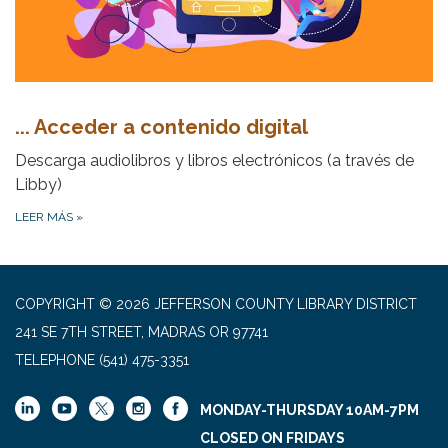
... Acceder a contenido digital
Descarga audiolibros y libros electrónicos (a través de
Libby)
LEER MÁS
»
COPYRIGHT © 2026 JEFFERSON COUNTY LIBRARY DISTRICT
241 SE 7TH STREET, MADRAS OR 97741
TELEPHONE
(541) 475-3351
MONDAY-THURSDAY 10AM-7PM
CLOSED ON FRIDAYS